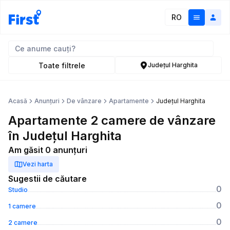
RO
Toate filtrele
Județul Harghita
Acasă
Anunțuri
De vânzare
Apartamente
Județul Harghita
Apartamente 2 camere de vânzare
în Județul Harghita
Am găsit 0 anunțuri
Vezi harta
Sugestii de căutare
0
Studio
0
1 camere
0
2 camere