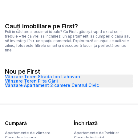
Cauți imobiliare pe First?
Ești în căutarea locuinței ideale? Cu First, găsești rapid exact ce-ți
trebuie – fie că vrei să închiriezi un apartament, să cumperi o casă sau
să investești într-un spațiu comercial. Explorează anunțuri actualizate
zilnic, folosește filtrele smart și descoperă locuința perfectă pentru
tine!
Nou pe First
Vânzare Teren Strada Ion Lahovari
Vânzare Teren P-ța Gării
Vânzare Apartament 2 camere Centrul Civic
Cumpără
Închiriază
Apartamente de vânzare
Apartamente de închiriat
Case de vânzare
Case de închiriat