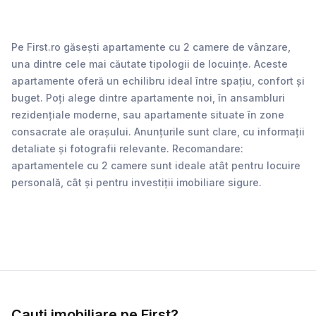
va oferi soluții avantajoase, adaptate stilului tău de viață.
Pe First.ro găsești apartamente cu 2 camere de vânzare,
una dintre cele mai căutate tipologii de locuințe. Aceste
apartamente oferă un echilibru ideal între spațiu, confort și
buget. Poți alege dintre apartamente noi, în ansambluri
rezidențiale moderne, sau apartamente situate în zone
consacrate ale orașului. Anunțurile sunt clare, cu informații
detaliate și fotografii relevante. Recomandare:
apartamentele cu 2 camere sunt ideale atât pentru locuire
personală, cât și pentru investiții imobiliare sigure.
Cauți imobiliare pe First?