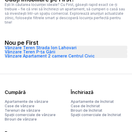
Ești în căutarea locuinței ideale? Cu First, găsești rapid exact ce-ți
trebuie – fie că vrei să închiriezi un apartament, să cumperi o casă sau
să investești într-un spațiu comercial. Explorează anunțuri actualizate
zilnic, folosește filtrele smart și descoperă locuința perfectă pentru
tine!
Nou pe First
Vânzare Teren Strada Ion Lahovari
Vânzare Teren P-ța Gării
Vânzare Apartament 2 camere Centrul Civic
Cumpără
Închiriază
Apartamente de vânzare
Apartamente de închiriat
Case de vânzare
Case de închiriat
Terenuri de vânzare
Birouri de închiriat
Spații comerciale de vânzare
Spații comerciale de închiriat
Birouri de vânzare