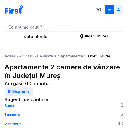
RO
Toate filtrele
Județul Mureș
Acasă
Anunțuri
De vânzare
Apartamente
Județul Mureș
Apartamente 2 camere de vânzare
în Județul Mureș
Am găsit 60 anunțuri
Vezi harta
Sugestii de căutare
0
Studio
12
1 camere
60
2 camere