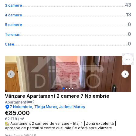
43
3 camere
13
4 camere
0
5 camere
0
Terenuri
0
Case
Previous slide
Next 
Vânzare Apartament 2 camere 7 Noiembrie
2
Apartament
7 Noiembrie, Târgu Mureș, Județul Mureș
€85.000
€2.179
/m²
🏡 Apartament 2 camere de vânzare – Etaj 4 | Zonă excelentă |
Aproape de parcuri și centre culturale Se oferă spre vânzare
apartament cu 2 camere, situat la etajul 4 al unui bloc construit în anul
Publicat
9 martie 2026 14:47