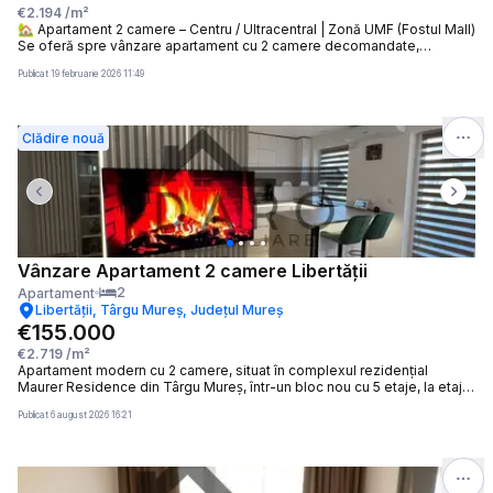
€2.194
/m²
🏡 Apartament 2 camere – Centru / Ultracentral | Zonă UMF (Fostul Mall)
Se oferă spre vânzare apartament cu 2 camere decomandate,
nemobilat, recent renovat, situat ultracentral, în zona UMFST (Fostul
Publicat
19 februarie 2026 11:49
Mall). Detalii: Suprafață: 49 mp Etaj: 1 din 4 Compartimentare: 2 camere
decomandate, hol generos Balcon Spațiu de depozitare Centrală
termică, geamuri termopan Stare: renovat recent, gata de utilizare 📍
Locație excelentă, ideală pentru locuit, birou sau investiție
Clădire nouă
(studenți/cadre medicale).
Previous slide
Next 
Vânzare Apartament 2 camere Libertății
2
Apartament
Libertății, Târgu Mureș, Județul Mureș
€155.000
€2.719
/m²
Apartament modern cu 2 camere, situat în complexul rezidențial
Maurer Residence din Târgu Mureș, într-un bloc nou cu 5 etaje, la etajul
1. Apartamentul are o suprafață utilă de 56,29 mp, la care se adaugă un
Publicat
6 august 2026 16:21
balcon generos de 10,47 mp, dispus pe toată lungimea
apartamentului, oferind un spațiu ideal pentru relaxare.
Compartimentare: living spațios cu bucătărie open-space dormitor
dressing baie hol balcon Locuința a fost amenajată cu ajutorul unui
designer de interior, folosindu-se finisaje premium și mobilier realizat