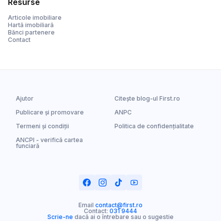
Resurse
Articole imobiliare
Hartă imobiliară
Bănci partenere
Contact
Ajutor
Citește blog-ul First.ro
Publicare și promovare
ANPC
Termeni și condiții
Politica de confidențialitate
ANCPI - verifică cartea
funciară
Email
contact@first.ro
Contact:
031 9444
Scrie-ne
dacă ai o întrebare sau o sugestie