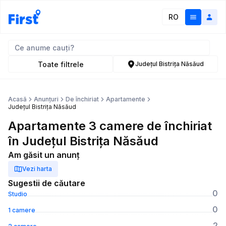
RO
Toate filtrele
Județul Bistrița Năsăud
Acasă
Anunțuri
De închiriat
Apartamente
Județul Bistrița Năsăud
Apartamente 3 camere de închiriat
în Județul Bistrița Năsăud
Am găsit un anunț
Vezi harta
Sugestii de căutare
0
Studio
0
1 camere
2