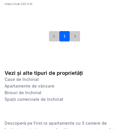
70 mp este pozitionat la etajul 3 , intr uj bloc cu lift , compus din living
Publicat
29 iulie 2026 14:46
si bucatarie open space cu iesire pe balcon, 2 dormitoare , baie .
Disponibil spre inchiriere din 1 August .
1
Vezi și alte tipuri de proprietăți
Case de închiriat
Apartamente de vânzare
Birouri de închiriat
Spații comerciale de închiriat
Descoperă pe First.ro apartamente cu 3 camere de