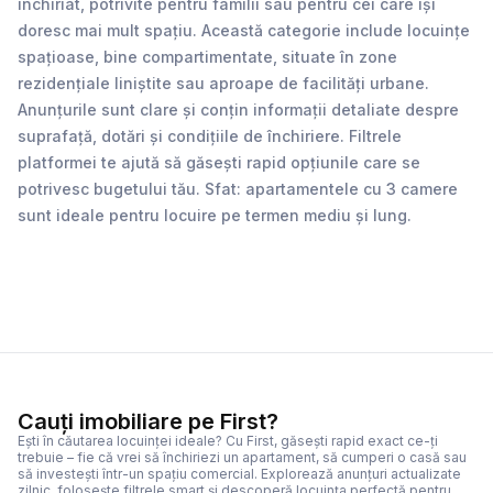
închiriat, potrivite pentru familii sau pentru cei care își
doresc mai mult spațiu. Această categorie include locuințe
spațioase, bine compartimentate, situate în zone
rezidențiale liniștite sau aproape de facilități urbane.
Anunțurile sunt clare și conțin informații detaliate despre
suprafață, dotări și condițiile de închiriere. Filtrele
platformei te ajută să găsești rapid opțiunile care se
potrivesc bugetului tău. Sfat: apartamentele cu 3 camere
sunt ideale pentru locuire pe termen mediu și lung.
Cauți imobiliare pe First?
Ești în căutarea locuinței ideale? Cu First, găsești rapid exact ce-ți
trebuie – fie că vrei să închiriezi un apartament, să cumperi o casă sau
să investești într-un spațiu comercial. Explorează anunțuri actualizate
zilnic, folosește filtrele smart și descoperă locuința perfectă pentru