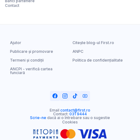
Bănci partenere
Contact
Ajutor
Citește blog-ul First.ro
Publicare și promovare
ANPC
Termeni și condiții
Politica de confidențialitate
ANCPI - verifică cartea
funciară
Email
contact@first.ro
Contact:
031 9444
Scrie-ne
dacă ai o întrebare sau o sugestie
Cookies