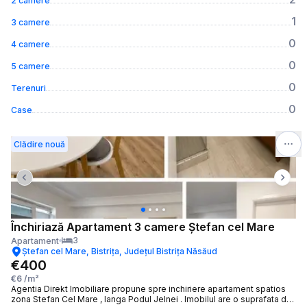
2 camere
1
3 camere
0
4 camere
0
5 camere
0
Terenuri
0
Case
Clădire nouă
Previous slide
Next 
Închiriază Apartament 3 camere Ștefan cel Mare
3
Apartament
Ștefan cel Mare, Bistrița, Județul Bistrița Năsăud
€400
€6
/m²
Agentia Direkt Imobiliare propune spre inchiriere apartament spatios
zona Stefan Cel Mare , langa Podul Jelnei . Imobilul are o suprafata de