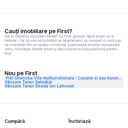
Cauți imobiliare pe First?
Ești în căutarea locuinței ideale? Cu First, găsești rapid exact ce-ți
trebuie – fie că vrei să închiriezi un apartament, să cumperi o casă sau
să investești într-un spațiu comercial. Explorează anunțuri actualizate
zilnic, folosește filtrele smart și descoperă locuința perfectă pentru
tine!
Nou pe First
Prel Ghencea Vila multiunctionala - Locuire si sau business
Vânzare Teren Șelimbăr
Vânzare Teren Strada Ion Lahovari
Cumpără
Închiriază