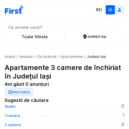
RO
Toate filtrele
Județul Iași
Acasă
Anunțuri
De închiriat
Apartamente
Județul Iași
Apartamente 3 camere de închiriat
în Județul Iași
Am găsit 0 anunțuri
Vezi harta
Sugestii de căutare
0
Studio
1
1 camere
0
2 camere