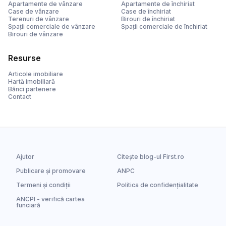
Apartamente de vânzare
Apartamente de închiriat
Case de vânzare
Case de închiriat
Terenuri de vânzare
Birouri de închiriat
Spații comerciale de vânzare
Spații comerciale de închiriat
Birouri de vânzare
Resurse
Articole imobiliare
Hartă imobiliară
Bănci partenere
Contact
Ajutor
Citește blog-ul First.ro
Publicare și promovare
ANPC
Termeni și condiții
Politica de confidențialitate
ANCPI - verifică cartea
funciară