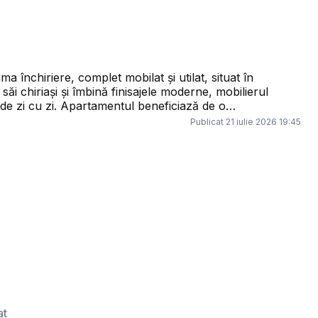
închiriere, complet mobilat și utilat, situat în
ăi chiriași și îmbină finisajele moderne, mobilierul
beneficiază de o
către DN1, Aeroportul Henri Coandă, zona de Nord a
Publicat
21 iulie 2026 19:45
ute de mers pe jos se află Mega Image, Piața
de zi este generoasă și primitoare, fiind amenajată
ria este închisă, mobilată
u inducție, cuptor electric și cuptor cu microunde
e nou și pregătit pentru utilizare imediată. Zona
imonial dispune de pat matrimonial cu spațiu de
al doilea dormitor poate fi utilizat atât ca dormitor
ibliotecă și dressing. Apartamentul
 sanitare de calitate, una dintre acestea fiind
ă de un loc de parcare subteran. Dacă vă
u mutare imediată, acest apartament reprezintă
at