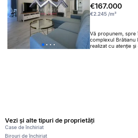
€167.000
€2.245
/m²
Vă propunem, spre în
complexul Brătianu Re
realizat cu atenție și dotă
poziționare excelent
Bucureștiului și pri
Otopeni, iar cu mașina ajungeți rapid la
luminoasă și aerisit
cu mobilier modern, o canap
la comandă și comple
încorporat, hotă, maș
de odihnă este comp
depozitare, Smart TV,
secundar, cât și ca bir
dispune de două băi 
Vezi și alte tipuri de proprietăți
prevăzută și cu mașină de spălat rufe. Confortul este completat d
termică proprie și do
Case de închiriat
doriți o locuință no
Birouri de închiriat