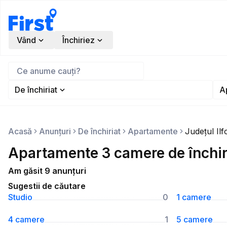
Vând
Închiriez
De închiriat
A
Acasă
Anunțuri
De închiriat
Apartamente
Județul Ilf
Apartamente 3 camere de închiria
Am găsit 9 anunțuri
Sugestii de căutare
Studio
0
1 camere
4 camere
1
5 camere