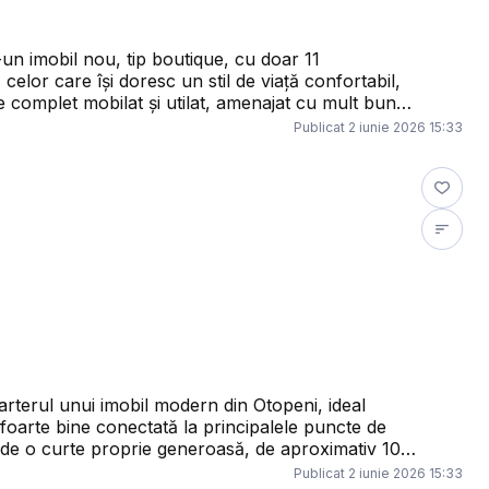
tru detalii și programați o vizionare — este genul
n imobil nou, tip boutique, cu doar 11
celor care își doresc un stil de viață confortabil,
 oferi un ambient modern, rafinat și primitor.
Publicat
2 iunie 2026 15:33
ing și bucătărie open space retrasă, două
e cameră. Poziționarea dormitoarelor în zone opuse
ală termică proprie, tâmplărie PVC tripan
 și încălzire prin pardoseală. Totul este nou,
vantaje ale acestei
școli și grădinițe, parcuri, dar și acces rapid spre
uiți aproape de tot ce aveți nevoie, într-o zonă
care îmbină perfect liniștea cu accesibilitatea. În preț este inclus și un loc de parcare suprateran. Programează acum o vizionare!
rterul unui imobil modern din Otopeni, ideal
și foarte bine conectată la principalele puncte de
 fie pentru relaxare, socializare sau un spațiu
Publicat
2 iunie 2026 15:33