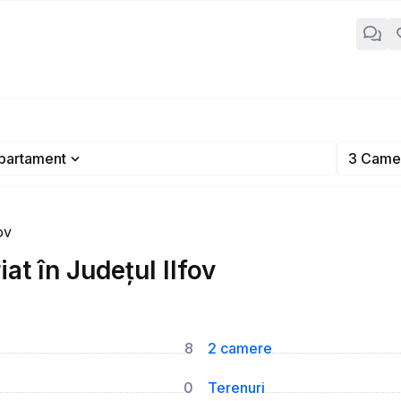
partament
3 Came
ov
t în Județul Ilfov
8
2 camere
0
Terenuri