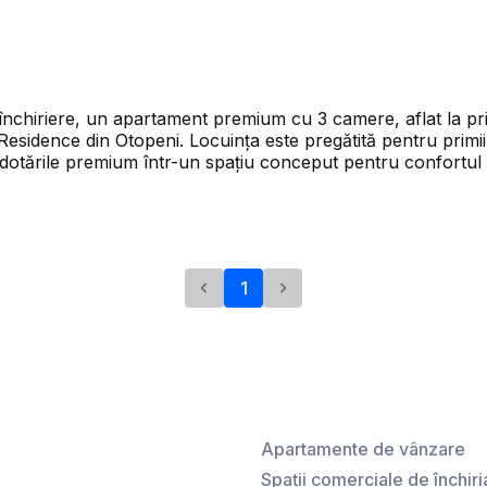
chiriere, un apartament premium cu 3 camere, aflat la prima 
sidence din Otopeni. Locuința este pregătită pentru primii s
rile premium într-un spațiu conceput pentru confortul de zi cu zi. Apartamentul 
ă, într-o zonă liniștită și bine conectată, cu acces rapid 
ncipalele puncte de interes din Otopeni. La doar câteva min
 Lidl, Penny sau Aeroport. Încă de la intrare, apartamentul impresionează prin atmosfera
ă, designul contemporan și compartimentarea practică. Zona 
ea extensibilă și acces către un balcon spațios, ideal pentru relaxare. Bucătă
1
t echipată, oferind toate electrocasnicele necesare: plită c
ină de spălat vase și numeroase spații de depozitare. Totul est
usă din două dormitoare complet mobilate. Dormitorul matr
 aer condiționat, dressing și acces către balcon, în timp ce 
ou pentru cei care lucrează de acasă, fiind mobilat cu pat, birou, b
moderne, ambele echipate cu duș, finisaje elegante și obiecte
e încălzirea în pardoseală cu termostat wireless, centrală
uă aparate de aer condiționat. În plus, apartamentul beneficiaz
Apartamente de vânzare
uă, amenajată premium, complet echipată și pregătită pentr
Spații comerciale de închiri