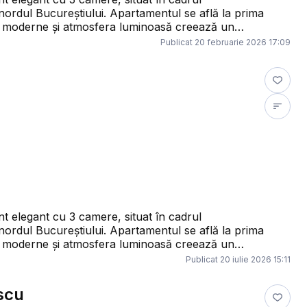
partamentul se află la prima
ajele moderne și atmosfera luminoasă creează un
Publicat
20 februarie 2026 17:09
oprie, încă o baie secundară, plus balcon cu
re. Ana-Maria Constantin –
Consultant PropertyLab Bucuresti 0764071977 ana-maria.constantin@propertylab.ro CP2925441
partamentul se află la prima
ajele moderne și atmosfera luminoasă creează un
Publicat
20 iulie 2026 15:11
oprie, încă o baie secundară, plus balcon cu
scu