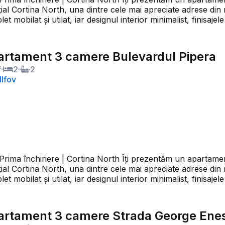
rtina North, una dintre cele mai apreciate adrese din nordul Bucureștiului. A
let mobilat și utilat, iar designul interior minimalist, finis
ortabil și echilibrat. Locuința dispune de un living generos cu bucătărie open-space,
 compartimentate, dintre care unul matrimonial cu baie pr
n, electrocasnice încorporate, aer
partament 3 camere Bulevardul Pipera
r complexul beneficiază de pază permanentă și
²
2
2
Ilfov
 pentru cei care caută confort, calitate și o experiență premium de locui
North Îți prezentăm un apartament elegant cu 3 camere, situat în cadrul
rtina North, una dintre cele mai apreciate adrese din nordul Bucureștiului. A
let mobilat și utilat, iar designul interior minimalist, finis
ortabil și echilibrat. Locuința dispune de un living generos cu bucătărie open-space,
 compartimentate, dintre care unul matrimonial cu baie pr
n, electrocasnice încorporate, aer
partament 3 camere Strada George Ene
r complexul beneficiază de pază permanentă și