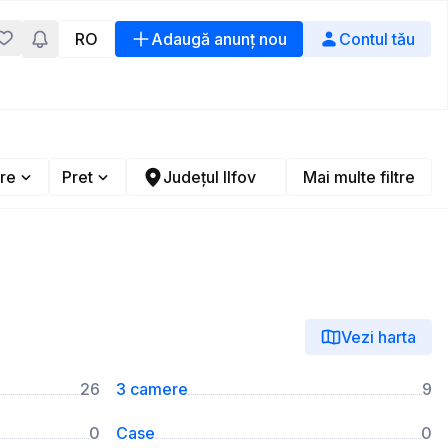
RO
Adaugă anunț nou
Contul tău
re
Pret
Județul Ilfov
Mai multe filtre
Vezi harta
26
3 camere
9
0
Case
0