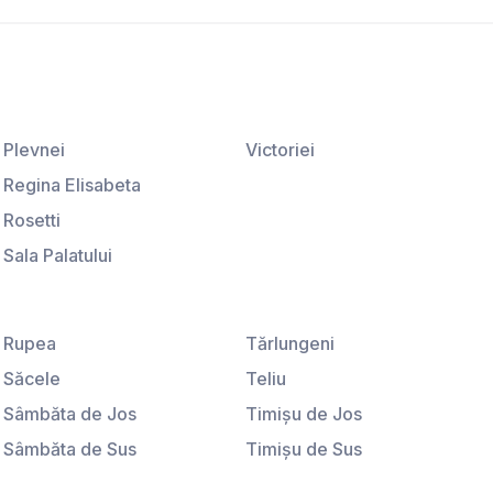
Plevnei
Victoriei
Regina Elisabeta
Rosetti
Sala Palatului
Ştirbei Vodă
Universitate
Rupea
Tărlungeni
Săcele
Teliu
Sâmbăta de Jos
Timişu de Jos
Sâmbăta de Sus
Timişu de Sus
Sânpetru
Tohanu Nou