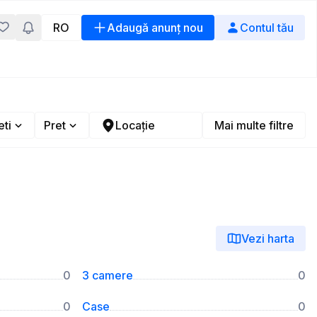
RO
Adaugă anunț nou
Contul tău
ti
Pret
Locație
Mai multe filtre
Vezi harta
0
3 camere
0
0
Case
0