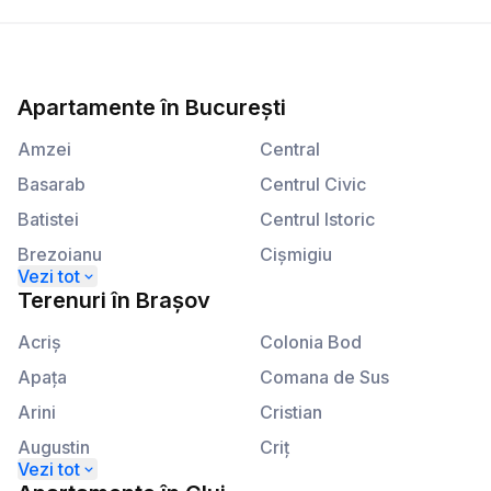
Apartamente
în
București
Amzei
Central
Basarab
Centrul Civic
Batistei
Centrul Istoric
Brezoianu
Cişmigiu
Calea Plevnei
Kogălniceanu
Terenuri
în
Brașov
Calea Victoriei
Lahovari
Acriş
Colonia Bod
Apaţa
Comana de Sus
Arini
Cristian
Augustin
Criţ
Beclean
Crizbav