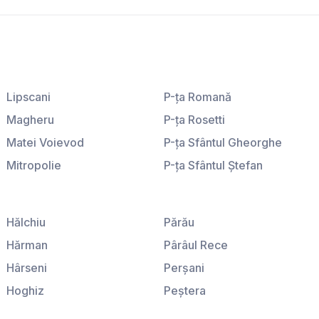
Lipscani
P-ţa Romană
Magheru
P-ţa Rosetti
Matei Voievod
P-ţa Sfântul Gheorghe
Mitropolie
P-ţa Sfântul Ştefan
P-ţa Amzei
P-ţa Sfinţii Voievozi
P-ţa Galaţi
P-ţa Victoriei
Hălchiu
Părău
Hărman
Pârâul Rece
Hârseni
Perşani
Hoghiz
Peştera
Homorod
Podu Oltului