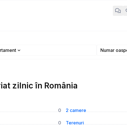
rtament
Numar oaspe
at zilnic în România
0
2 camere
0
Terenuri