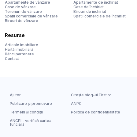
Apartamente de vânzare
Apartamente de închiriat
Case de vânzare
Case de închiriat
Terenuri de vânzare
Birouri de închiriat
Spații comerciale de vânzare
Spații comerciale de închiriat
Birouri de vânzare
Resurse
Articole imobiliare
Hartă imobiliară
Bănci partenere
Contact
Ajutor
Citește blog-ul First.ro
Publicare și promovare
ANPC
Termeni și condiții
Politica de confidențialitate
ANCPI - verifică cartea
funciară