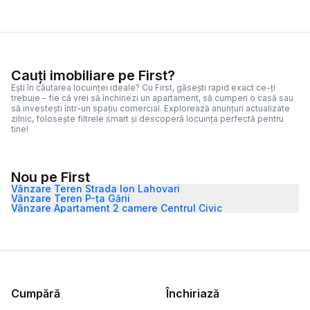
Cauți imobiliare pe First?
Ești în căutarea locuinței ideale? Cu First, găsești rapid exact ce-ți
trebuie – fie că vrei să închiriezi un apartament, să cumperi o casă sau
să investești într-un spațiu comercial. Explorează anunțuri actualizate
zilnic, folosește filtrele smart și descoperă locuința perfectă pentru
tine!
Nou pe First
Vânzare Teren Strada Ion Lahovari
Vânzare Teren P-ța Gării
Vânzare Apartament 2 camere Centrul Civic
Cumpără
Închiriază