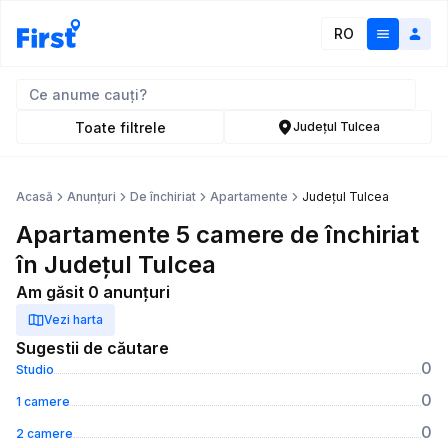
RO
Toate filtrele
Județul Tulcea
Acasă
Anunțuri
De închiriat
Apartamente
Județul Tulcea
Apartamente 5 camere de închiriat
în Județul Tulcea
Am găsit 0 anunțuri
Vezi harta
Sugestii de căutare
0
Studio
0
1 camere
0
2 camere