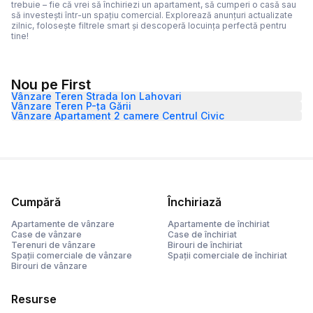
trebuie – fie că vrei să închiriezi un apartament, să cumperi o casă sau
să investești într-un spațiu comercial. Explorează anunțuri actualizate
zilnic, folosește filtrele smart și descoperă locuința perfectă pentru
tine!
Nou pe First
Vânzare Teren Strada Ion Lahovari
Vânzare Teren P-ța Gării
Vânzare Apartament 2 camere Centrul Civic
Cumpără
Închiriază
Apartamente de vânzare
Apartamente de închiriat
Case de vânzare
Case de închiriat
Terenuri de vânzare
Birouri de închiriat
Spații comerciale de vânzare
Spații comerciale de închiriat
Birouri de vânzare
Resurse