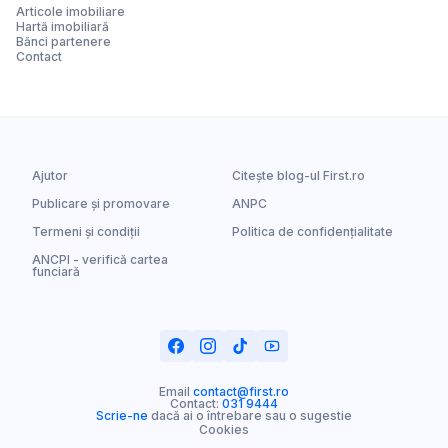
Articole imobiliare
Hartă imobiliară
Bănci partenere
Contact
Ajutor
Citește blog-ul First.ro
Publicare și promovare
ANPC
Termeni și condiții
Politica de confidențialitate
ANCPI - verifică cartea
funciară
Email
contact@first.ro
Contact:
031 9444
Scrie-ne
dacă ai o întrebare sau o sugestie
Cookies