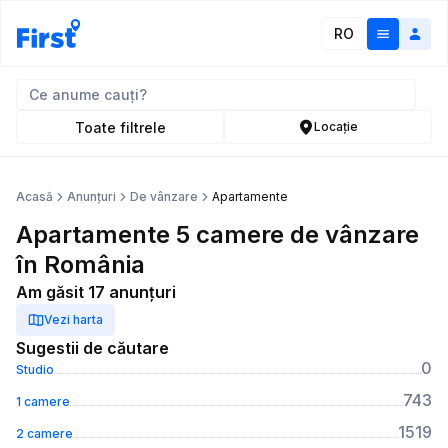
RO
Toate filtrele
Locație
Acasă
Anunțuri
De vânzare
Apartamente
Apartamente 5 camere de vânzare
în România
Am găsit 17 anunțuri
Vezi harta
Sugestii de căutare
0
Studio
743
1 camere
1519
2 camere