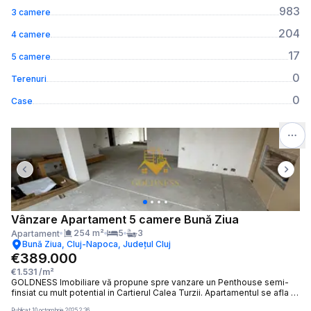
983
3 camere
204
4 camere
17
5 camere
0
Terenuri
0
Case
Previous slide
Next 
Vânzare Apartament 5 camere Bună Ziua
254
m²
5
3
Apartament
Bună Ziua, Cluj-Napoca, Județul Cluj
€389.000
€1.531
/m²
GOLDNESS Imobiliare vă propune spre vanzare un Penthouse semi-
finsiat cu mult potential in Cartierul Calea Turzii. Apartamentul se afla la
etajul 5/6 cu o expunere Nord- Sud bucurandu-se de o priveliste
Publicat
10 octombrie 2025 2:36