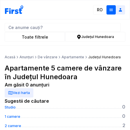
RO
Toate filtrele
Județul Hunedoara
Acasă
Anunțuri
De vânzare
Apartamente
Județul Hunedoara
Apartamente 5 camere de vânzare
în Județul Hunedoara
Am găsit 0 anunțuri
Vezi harta
Sugestii de căutare
0
Studio
0
1 camere
2
2 camere