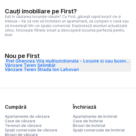
Cauți imobiliare pe First?
Ești în căutarea locuinței ideale? Cu First, găsești rapid exact ce-ți
trebuie – fie că vrei să închiriezi un apartament, să cumperi o casă sau
să investești într-un spațiu comercial. Explorează anunțuri actualizate
zilnic, folosește filtrele smart și descoperă locuința perfectă pentru
tine!
Nou pe First
Prel Ghencea Vila multiunctionala - Locuire si sau business
Vânzare Teren Șelimbăr
Vânzare Teren Strada Ion Lahovari
Cumpără
Închiriază
Apartamente de vânzare
Apartamente de închiriat
Case de vânzare
Case de închiriat
Terenuri de vânzare
Birouri de închiriat
Spații comerciale de vânzare
Spații comerciale de închiriat
Birouri de vânzare