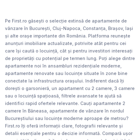
Pe First.ro găsești o selecție extinsă de apartamente de
vânzare în București, Cluj-Napoca, Constanța, Brașov, Iași
și alte orașe importante din România. Platforma reunește
anunțuri imobiliare actualizate, potrivite atât pentru cei
care își caută o locuință, cât și pentru investitori interesați
de proprietăți cu potențial pe termen lung. Poți alege dintre
apartamente noi în ansambluri rezidențiale moderne,
apartamente renovate sau locuințe situate în zone bine
conectate la infrastructura orașului. Indiferent dacă îți
dorești o garsonieră, un apartament cu 2 camere, 3 camere
sau o locuință spațioasă, filtrele avansate te ajută să
identifici rapid ofertele relevante. Cauți apartamente 2
camere în Băneasa, apartamente de vânzare în nordul
Bucureștiului sau locuințe moderne aproape de metrou?
First.ro îți oferă informații clare, fotografii relevante și
detalii esențiale pentru o decizie informată. Compară ușor