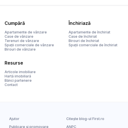
Cumpără
Închiriază
Apartamente de vânzare
Apartamente de închiriat
Case de vânzare
Case de închiriat
Terenuri de vânzare
Birouri de închiriat
Spații comerciale de vânzare
Spații comerciale de închiriat
Birouri de vânzare
Resurse
Articole imobiliare
Hartă imobiliară
Bănci partenere
Contact
Ajutor
Citește blog-ul First.ro
Publicare și promovare
ANPC