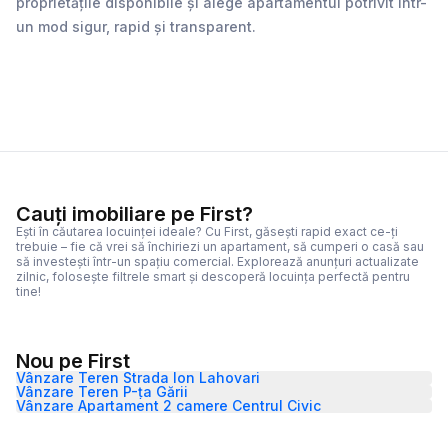
proprietățile disponibile și alege apartamentul potrivit într-
un mod sigur, rapid și transparent.
Cauți imobiliare pe First?
Ești în căutarea locuinței ideale? Cu First, găsești rapid exact ce-ți
trebuie – fie că vrei să închiriezi un apartament, să cumperi o casă sau
să investești într-un spațiu comercial. Explorează anunțuri actualizate
zilnic, folosește filtrele smart și descoperă locuința perfectă pentru
tine!
Nou pe First
Vânzare Teren Strada Ion Lahovari
Vânzare Teren P-ța Gării
Vânzare Apartament 2 camere Centrul Civic