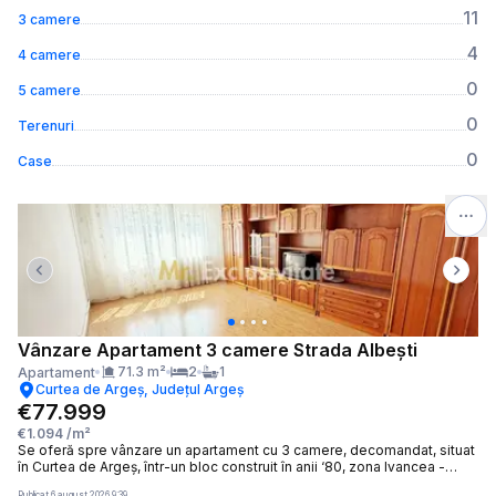
11
3 camere
4
4 camere
0
5 camere
0
Terenuri
0
Case
Previous slide
Next 
Vânzare Apartament 3 camere Strada Albești
71.3
m²
2
1
Apartament
Curtea de Argeș, Județul Argeș
€77.999
€1.094
/m²
Se oferă spre vânzare un apartament cu 3 camere, decomandat, situat
în Curtea de Argeș, într-un bloc construit în anii ‘80, zona Ivancea -
Progresul. Proprietatea este ideală pentru locuit sau investiție, având o
Publicat
6 august 2026 9:39