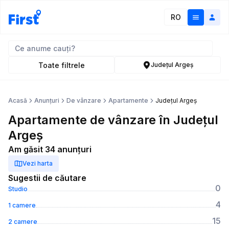
RO
Toate filtrele
Județul Argeș
Acasă
Anunțuri
De vânzare
Apartamente
Județul Argeș
Apartamente de vânzare în Județul
Argeș
Am găsit 34 anunțuri
Vezi harta
Sugestii de căutare
0
Studio
4
1 camere
15
2 camere