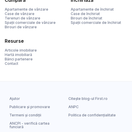
Cumpără
Închiriază
Apartamente de vânzare
Apartamente de închiriat
Case de vânzare
Case de închiriat
Terenuri de vânzare
Birouri de închiriat
Spații comerciale de vânzare
Spații comerciale de închiriat
Birouri de vânzare
Resurse
Articole imobiliare
Hartă imobiliară
Bănci partenere
Contact
Ajutor
Citește blog-ul First.ro
Publicare și promovare
ANPC
Termeni și condiții
Politica de confidențialitate
ANCPI - verifică cartea
funciară