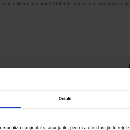
ere sau utilizare personală. Sfat util: studio-urile sunt printre cel
act ce-ți trebuie – fie că vrei
estești într-un spațiu
te filtrele smart și descoperă
Detalii
rsonaliza conținutul și anunțurile, pentru a oferi funcții de rețele