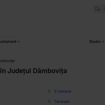
artament
Studio
âmbovița
în Județul Dâmbovița
0
2 camere
0
Terenuri