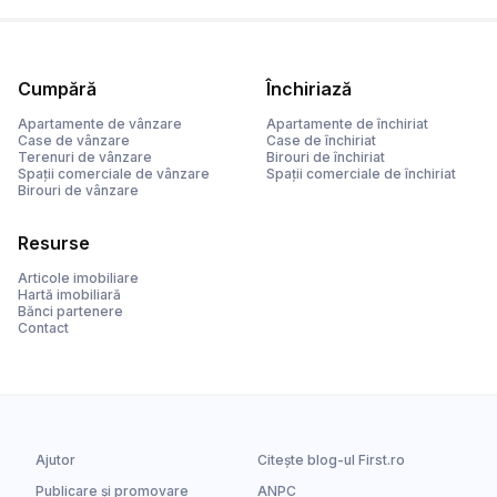
Cumpără
Închiriază
Apartamente de vânzare
Apartamente de închiriat
Case de vânzare
Case de închiriat
Terenuri de vânzare
Birouri de închiriat
Spații comerciale de vânzare
Spații comerciale de închiriat
Birouri de vânzare
Resurse
Articole imobiliare
Hartă imobiliară
Bănci partenere
Contact
Ajutor
Citește blog-ul First.ro
Publicare și promovare
ANPC