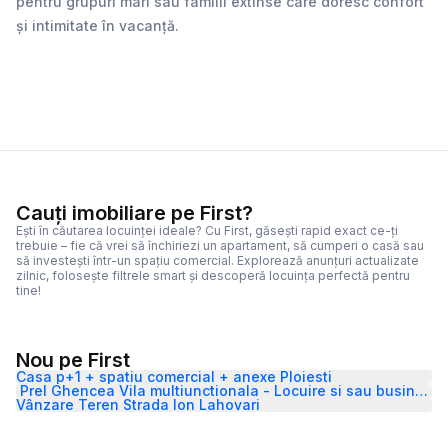
pentru grupuri mari sau familii extinse care doresc confort
și intimitate în vacanță.
Cauți imobiliare pe First?
Ești în căutarea locuinței ideale? Cu First, găsești rapid exact ce-ți
trebuie – fie că vrei să închiriezi un apartament, să cumperi o casă sau
să investești într-un spațiu comercial. Explorează anunțuri actualizate
zilnic, folosește filtrele smart și descoperă locuința perfectă pentru
tine!
Nou pe First
Casa p+1 + spatiu comercial + anexe Ploiesti
Prel Ghencea Vila multiunctionala - Locuire si sau business
Vânzare Teren Strada Ion Lahovari