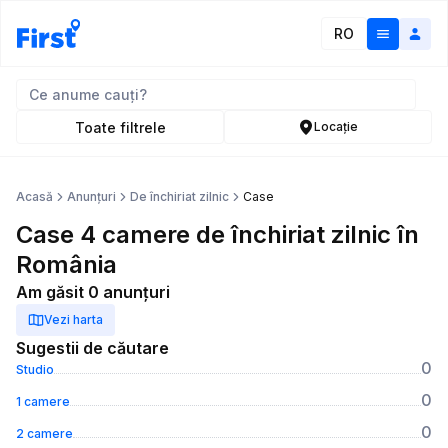
RO
Toate filtrele
Locație
Acasă
Anunțuri
De închiriat zilnic
Case
Case 4 camere de închiriat zilnic în
România
Am găsit 0 anunțuri
Vezi harta
Sugestii de căutare
0
Studio
0
1 camere
0
2 camere