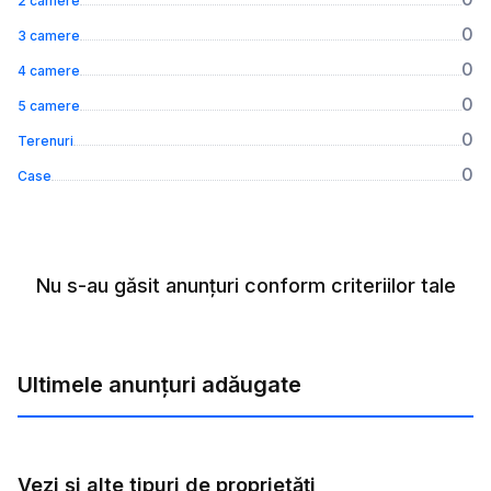
2 camere
0
3 camere
0
4 camere
0
5 camere
0
Terenuri
0
Case
Nu s-au găsit anunțuri conform criteriilor tale
Ultimele anunțuri adăugate
Vezi și alte tipuri de proprietăți