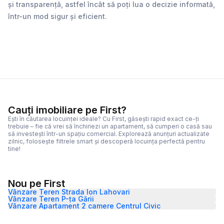
și transparență, astfel încât să poți lua o decizie informată,
într-un mod sigur și eficient.
Cauți imobiliare pe First?
Ești în căutarea locuinței ideale? Cu First, găsești rapid exact ce-ți
trebuie – fie că vrei să închiriezi un apartament, să cumperi o casă sau
să investești într-un spațiu comercial. Explorează anunțuri actualizate
zilnic, folosește filtrele smart și descoperă locuința perfectă pentru
tine!
Nou pe First
Vânzare Teren Strada Ion Lahovari
Vânzare Teren P-ța Gării
Vânzare Apartament 2 camere Centrul Civic