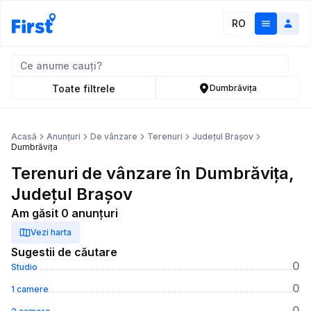
RO
Toate filtrele
Dumbrăvița
Acasă
Anunțuri
De vânzare
Terenuri
Județul Brașov
Dumbrăvița
Terenuri de vânzare în Dumbrăvița,
Județul Brașov
Am găsit 0 anunțuri
Vezi harta
Sugestii de căutare
0
Studio
0
1 camere
0