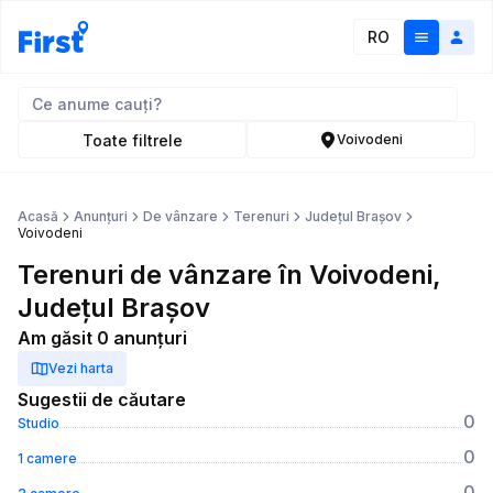
RO
Toate filtrele
Voivodeni
Acasă
Anunțuri
De vânzare
Terenuri
Județul Brașov
Voivodeni
Terenuri de vânzare în Voivodeni,
Județul Brașov
Am găsit 0 anunțuri
Vezi harta
Sugestii de căutare
0
Studio
0
1 camere
0