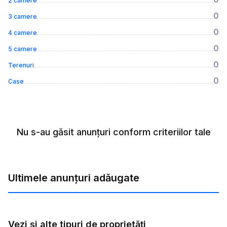
2 camere
0
3 camere
0
4 camere
0
5 camere
0
Terenuri
0
Case
Nu s-au găsit anunțuri conform criteriilor tale
Ultimele anunțuri adăugate
Vezi și alte tipuri de proprietăți