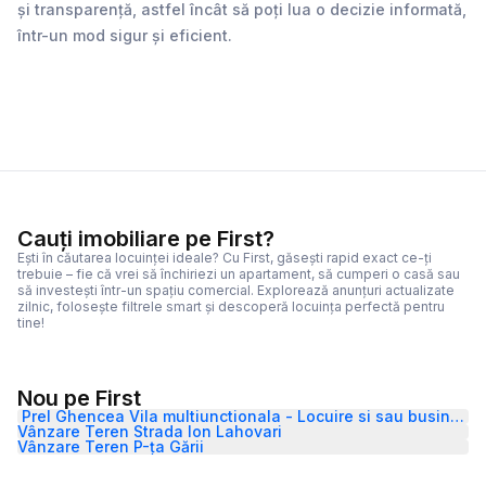
și transparență, astfel încât să poți lua o decizie informată,
într-un mod sigur și eficient.
Cauți imobiliare pe First?
Ești în căutarea locuinței ideale? Cu First, găsești rapid exact ce-ți
trebuie – fie că vrei să închiriezi un apartament, să cumperi o casă sau
să investești într-un spațiu comercial. Explorează anunțuri actualizate
zilnic, folosește filtrele smart și descoperă locuința perfectă pentru
tine!
Nou pe First
Prel Ghencea Vila multiunctionala - Locuire si sau business
Vânzare Teren Strada Ion Lahovari
Vânzare Teren P-ța Gării