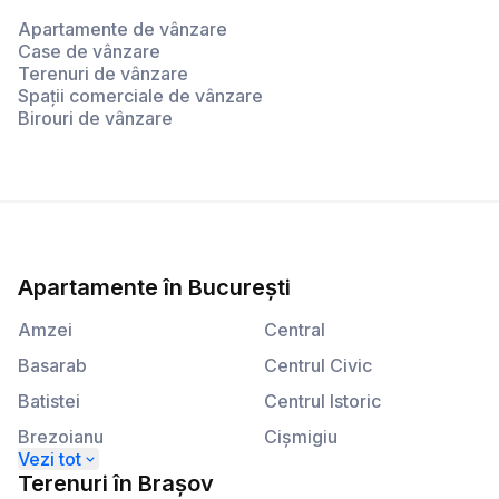
Apartamente de vânzare
Case de vânzare
Terenuri de vânzare
Spații comerciale de vânzare
Birouri de vânzare
Apartamente
în
București
Amzei
Central
Basarab
Centrul Civic
Batistei
Centrul Istoric
Brezoianu
Cişmigiu
Calea Plevnei
Kogălniceanu
Terenuri
în
Brașov