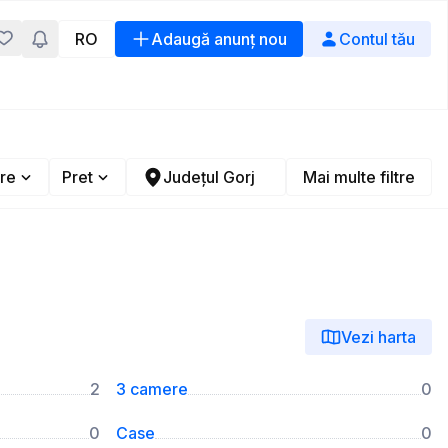
RO
Adaugă anunț nou
Contul tău
re
Pret
Județul Gorj
Mai multe filtre
Vezi harta
2
3 camere
0
0
Case
0