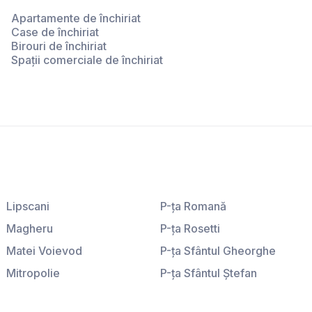
Apartamente de închiriat
Case de închiriat
Birouri de închiriat
Spații comerciale de închiriat
Lipscani
P-ţa Romană
Magheru
P-ţa Rosetti
Matei Voievod
P-ţa Sfântul Gheorghe
Mitropolie
P-ţa Sfântul Ştefan
P-ţa Amzei
P-ţa Sfinţii Voievozi