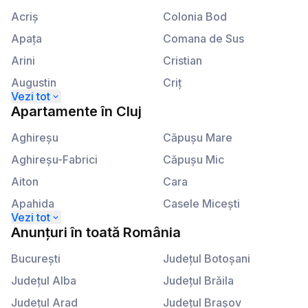
Calea Victoriei
Lahovari
Acriş
Colonia Bod
Apaţa
Comana de Sus
Arini
Cristian
Augustin
Criţ
Beclean
Crizbav
Apartamente
în
Cluj
Berivoi
Dălghiu
Aghireşu
Căpuşu Mare
Bod
Dejani
Aghireşu-Fabrici
Căpuşu Mic
Bran
Drăguş
Aiton
Cara
Braşov
Dridif
Apahida
Casele Miceşti
Budila
Drumul Carului
Aşchileu
Câţcău
Anunțuri
în
toată România
Cărpiniş
Dumbrăviţa
Aşchileu Mare
Cătina
Cheia
Bucureşti
Făgăraş
Judeţul Botoşani
Aşchileu Mic
Ceanu Mare
Cincşor
Judeţul Alba
Feldioara
Judeţul Brăila
Băbuţiu
Cetan
Cincu
Judeţul Arad
Fundata
Judeţul Braşov