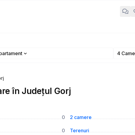
partament
4 Came
rj
e în Județul Gorj
0
2 camere
0
Terenuri