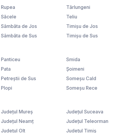
Universitate
Rupea
Tărlungeni
Săcele
Teliu
Sâmbăta de Jos
Timişu de Jos
Sâmbăta de Sus
Timişu de Sus
Sânpetru
Tohanu Nou
Satu Nou
Ucea de Jos
Panticeu
Smida
Sebeş
Vama Buzăului
Pata
Şoimeni
Şercaia
Veneţia de Jos
Petreştii de Sus
Someşu Cald
Şercăiţa
Victoria
Plopi
Someşu Rece
Şimon
Viştişoara
Poiana Horea
Stolna
Şinca Nouă
Vlădeni
Popeşti
Sub Coastă
Şirnea
Judeţul Mureş
Voila
Judeţul Suceava
Rădaia
Suceagu
Sohodol
Judeţul Neamţ
Voivodeni
Judeţul Teleorman
Râşca
Ţaga
Şona
Judeţul Olt
Vulcan
Judeţul Timiş