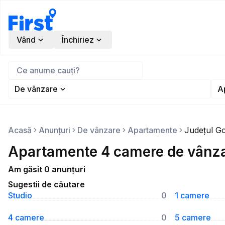
Vând
Închiriez
De vânzare
A
Acasă
Anunțuri
De vânzare
Apartamente
Județul Go
Apartamente 4 camere de vânzar
Am găsit 0 anunțuri
Sugestii de căutare
Studio
0
1 camere
4 camere
0
5 camere