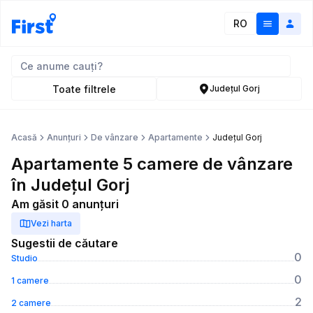
RO
Toate filtrele
Județul Gorj
Acasă
Anunțuri
De vânzare
Apartamente
Județul Gorj
Apartamente 5 camere de vânzare
în Județul Gorj
Am găsit 0 anunțuri
Vezi harta
Sugestii de căutare
0
Studio
0
1 camere
2
2 camere