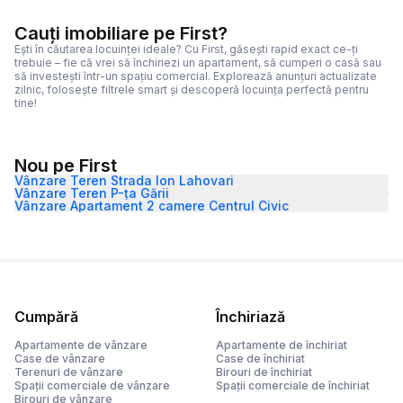
Cauți imobiliare pe First?
Ești în căutarea locuinței ideale? Cu First, găsești rapid exact ce-ți
trebuie – fie că vrei să închiriezi un apartament, să cumperi o casă sau
să investești într-un spațiu comercial. Explorează anunțuri actualizate
zilnic, folosește filtrele smart și descoperă locuința perfectă pentru
tine!
Nou pe First
Vânzare Teren Strada Ion Lahovari
Vânzare Teren P-ța Gării
Vânzare Apartament 2 camere Centrul Civic
Cumpără
Închiriază
Apartamente de vânzare
Apartamente de închiriat
Case de vânzare
Case de închiriat
Terenuri de vânzare
Birouri de închiriat
Spații comerciale de vânzare
Spații comerciale de închiriat
Birouri de vânzare